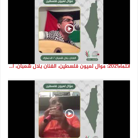
انتماء2021: موال لعيون فلسطين، الفنان بلال شعبان، الدنمارك