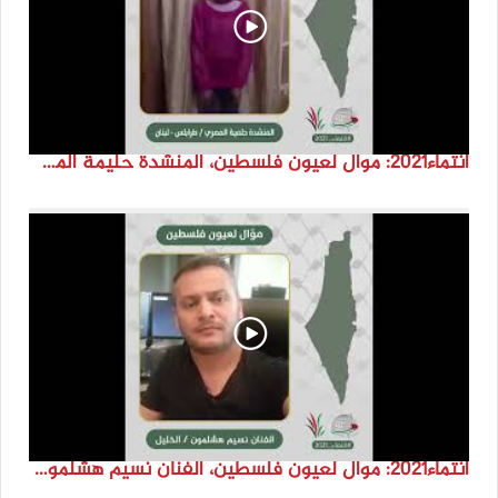
انتماء2021: موال لعيون فلسطين، المنشدة حليمة المصري، لبنان
انتماء2021: موال لعيون فلسطين، الفنان نسيم هشلمون، فلسطين