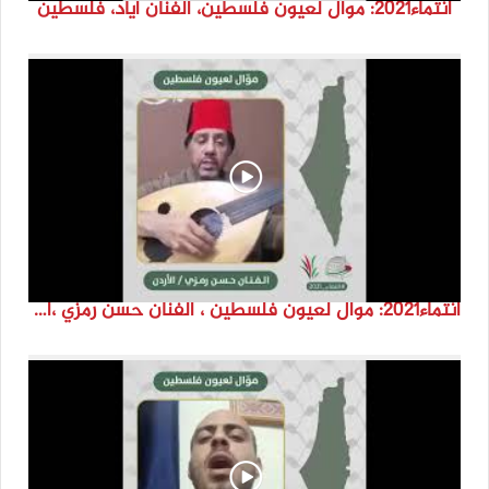
انتماء2021: موال لعيون فلسطين، الفنان اياد، فلسطين
انتماء2021: موال لعيون فلسطين ، الفنان حسن رمزي ،الاردن