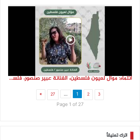
انتماء: موال لعيون فلسطين، الفنانة عبير صنصور، فلسطين
»
27
2
3
…
1
Page 1 of 27
اترك تعليقاً