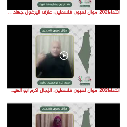
انتماء2021: موال لعيون فلسطين، عازف اليرغول جهاد أبو سند، الكويت
انتماء2021: موال لعيون فلسطين، الزجال أكرم أبو الهيجا، الاردن