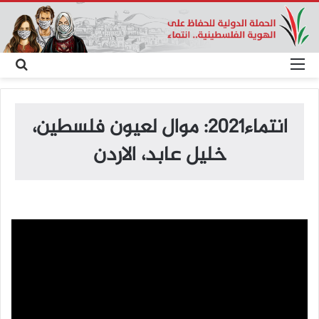
القائمة
بح
عن
انتماء2021: موال لعيون فلسطين،
خليل عابد، الاردن