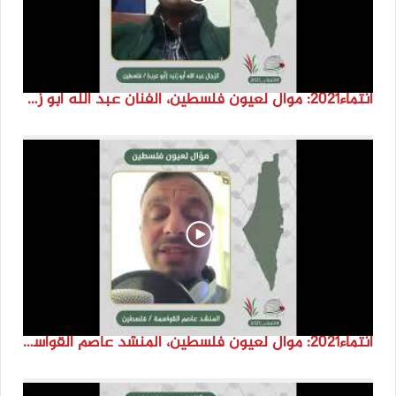
انتماء2021: موال لعيون فلسطين، الفنان عبد الله ابو زنيد، فلسطين
انتماء2021: موال لعيون فلسطين، المنشد عاصم القواسمة، الاردن