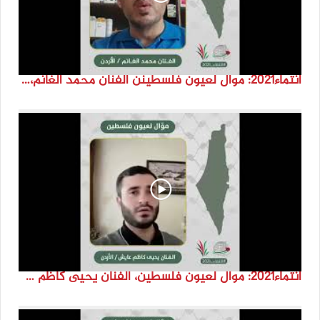
انتماء2021: موال لعيون فلسطينن الفنان محمد الغانم، الاردن
انتماء2021: موال لعيون فلسطين، الفنان يحيى كاظم عايش، الاردن