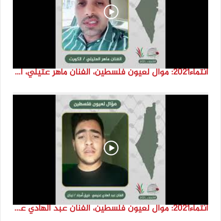
انتماء2021: موال لعيون فلسطين، الفنان ماهر عتيلي، الكويت
انتماء2021: موال لعيون فلسطين، الفنان عبد الهادي عنيسي – فريق أمجاد، لبنان