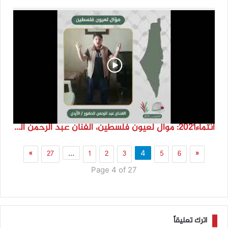
انتماء2021: موال لعيون فلسطين، الفنان عبد الرحمن الحضور،رالاردن
»
27
1
2
3
5
6
«
…
4
Page 4 of 27
اترك تعليقاً