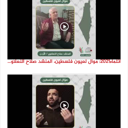
انتماء2021: موال لعيون فلسطين، المنشد صلاح النعلاوي، الاردن