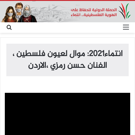
القائمة
بح
عن
انتماء2021: موال لعيون فلسطين ،
الفنان حسن رمزي ،الاردن