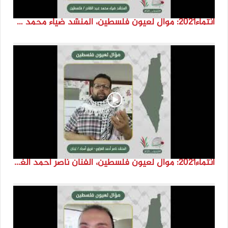
انتماء2021: موال لعيون فلسطين، المنشد ضياء محمد عبد القادر، فلسطين
انتماء2021: موال لعيون فلسطين، الفنان ناصر احمد الغزاوي -فريق أمجاد ، لبنان