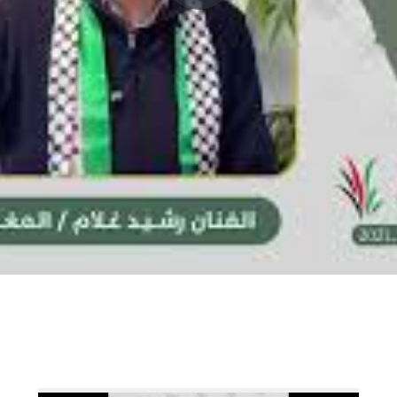
P
l
a
y
V
i