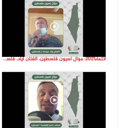
انتماء2021: موال لعيون فلسطين، الفنان اياد، فلسطين