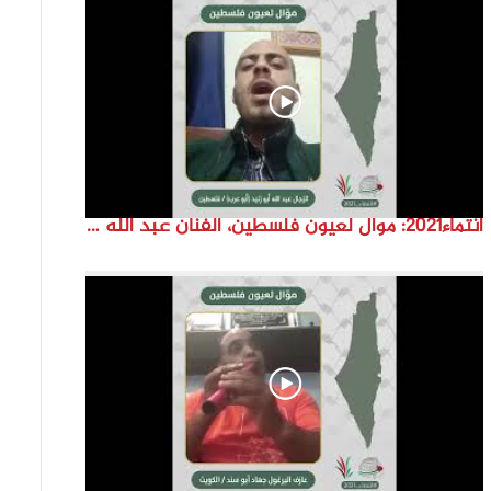
انتماء2021: موال لعيون فلسطين، الفنان عبد الله ابو زنيد، فلسطين