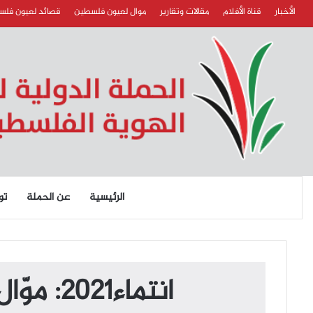
الأخبار
قناة الأفلام
مقالات وتقارير
موال لعيون فلسطين
قصائد لعيون فل
الرئيسية
عن الحملة
تو
انتماء2021: موّال لعيون فلسطين، الفنان رشيد غلام، المغرب