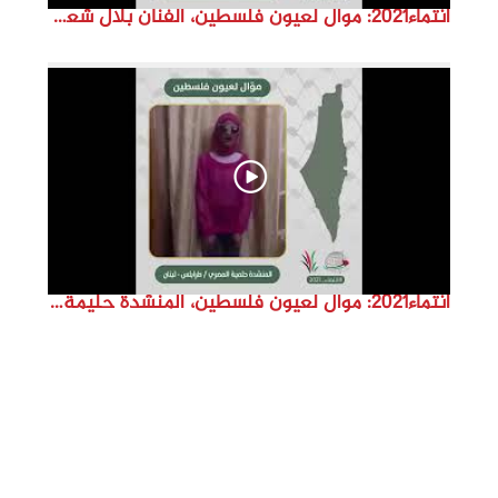
انتماء2021: موال لعيون فلسطين، الفنان بلال شعبان، الدنمارك
انتماء2021: موال لعيون فلسطين، المنشدة حليمة المصري، لبنان