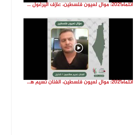
انتماء2021: موال لعيون فلسطين، عازف اليرغول جهاد أبو سند، الكويت
انتماء2021: موال لعيون فلسطين، الفنان نسيم هشلمون، فلسطين