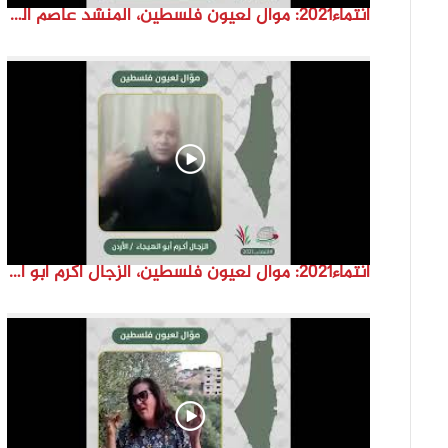
انتماء2021: موال لعيون فلسطين، المنشد عاصم القواسمة، الاردن
انتماء2021: موال لعيون فلسطين، الزجال أكرم أبو الهيجا، الاردن