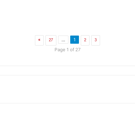
»
27
2
3
…
1
Page 1 of 27