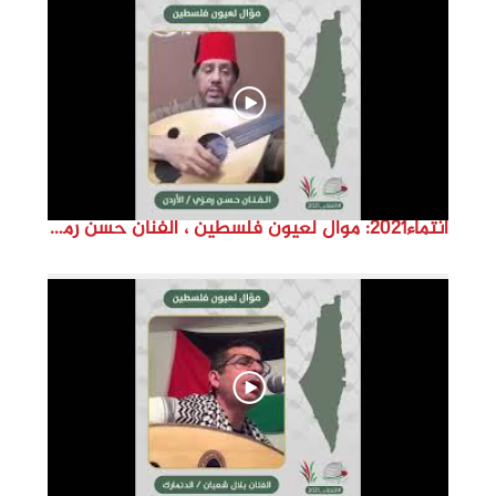
d
e
o
انتماء2021: موال لعيون فلسطين ، الفنان حسن رمزي ،الاردن