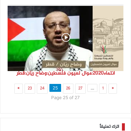
انتماء2020:موال لعيون فلسطين:وضاح ريّان:قطر
»
23
24
26
27
1
«
25
…
Page 25 of 27
اترك تعليقاً