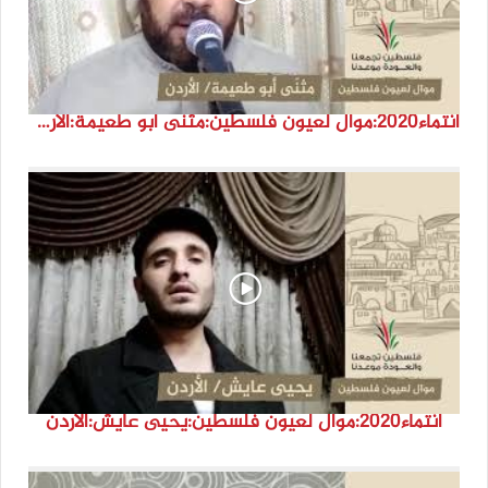
انتماء2020:موال لعيون فلسطين:مثنّى أبو طعيمة:الأردن
انتماء2020:موال لعيون فلسطين:يحيى عايش:الأردن