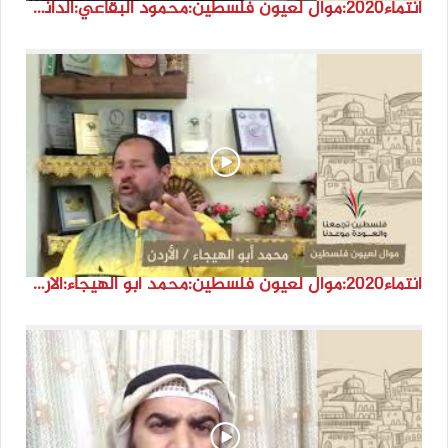
انتماء2020:موال لعيون فلسطين:محمود البقاعي:الدانمارك
انتماء2020:موال لعيون فلسطين:محمد أبو الهيجاء:الأردن