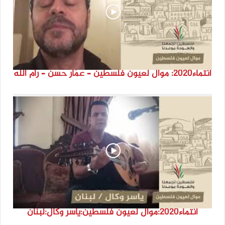
انتماء2020: موال لعيون فلسطين – عمّار حسن – رام الله
انتماء2020:موال لعيون فلسطين:ياسر وكال:لبنان