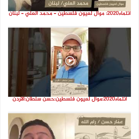
انتماء2020: موال لعيون فلسطين – محمد العلي – لبنان
انتماء2020:موال لعيون فلسطين:حسن سلطان:الأردن