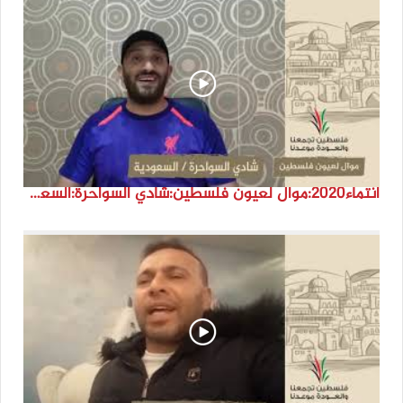
انتماء2020:موال لعيون فلسطين:شادي السواحرة:السعودية