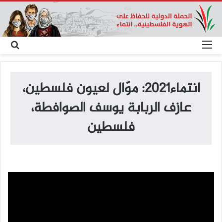
القائمة
بح
عن
انتماء2021: موّال لعيون فلسطين،
عازف الربابة يوسف الصوافطة،
فلسطين