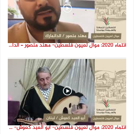
انتماء 2020: موال لعيون فلسطين- مهند منصور – الدانمارك
انتماء 2020: موال لعيون فلسطين- أبو العبد كعوش- لبنان