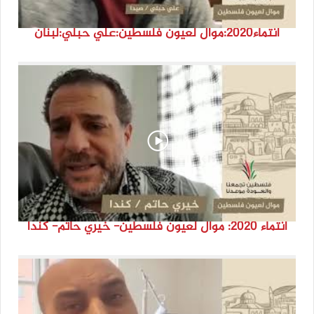
انتماء2020:موال لعيون فلسطين:علي حبلي:لبنان
انتماء 2020: موال لعيون فلسطين- خيري حاتم- كندا