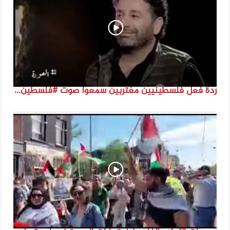
ردة فعل فلسطينيين مغتربين سمعوا صوت #فلسطين لأول مرة #نتماء2022 #القدس_موعدنا #النكبة74