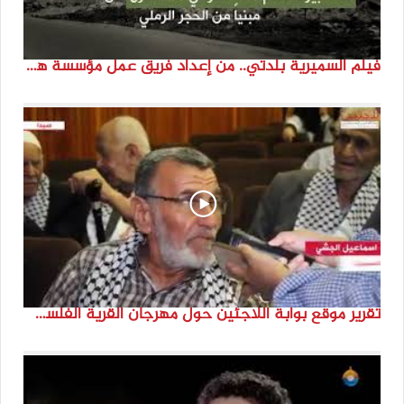
فيلم السميرية بلدتي.. من إعداد فريق عمل مؤسسة هوية
تقرير موقع بوابة اللاجئين حول مهرجان القرية الفلسطينية ( السميرية بلدتي)