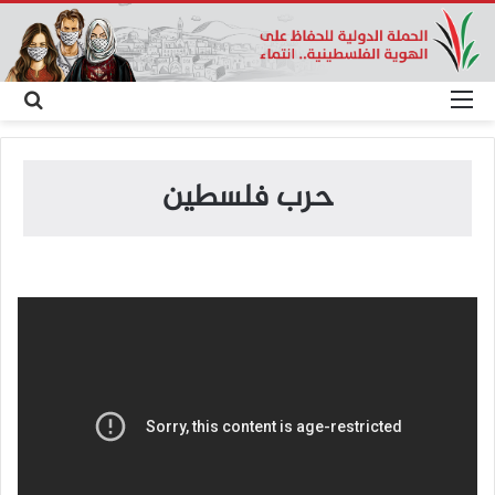
القائمة
بح
عن
حرب فلسطين