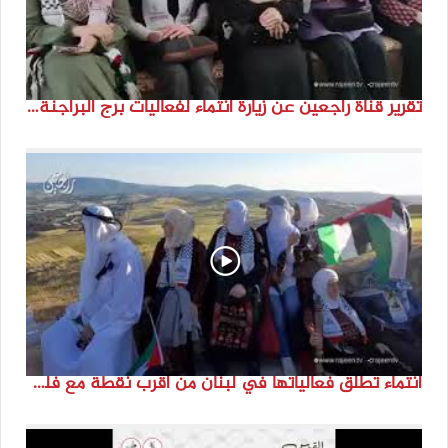
تقرير قناة راجعين عن زيارة انتماء لفعاليات برج البراجنة اعداد جنى شحرور
انتماء تطلق فعالياتها في لبنان من أقرب نقطة مع فلسطين المحتلة في ذكرى النكبة_74تقرير: جنى شحرور