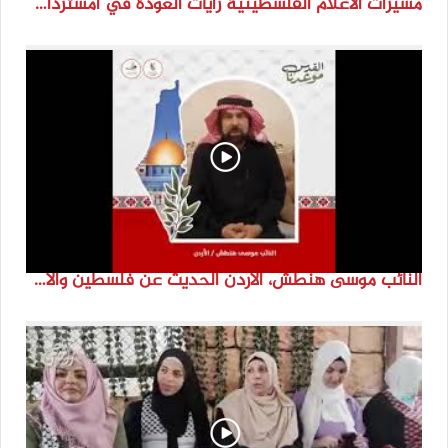
مسيرات الاعلام الفلسطينية رايات العودة في امستردام #النكبة74 #انتماء2022 #القدس_موعدنا
النائب موسى هنطش، الأردن الحديث عن فلسطين والاقصى هو عنصر تحدي من تحديات الأُمة في تاريخها الطويل. #انتماء2022