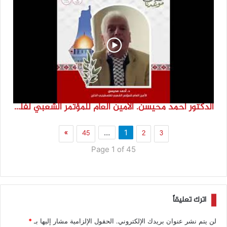
الدكتور احمد محيسن. الامين العام للمؤتمر الشعبي لفلسطينيي الخارج
»
45
2
3
…
1
Page 1 of 45
اترك تعليقاً
لن يتم نشر عنوان بريدك الإلكتروني.
الحقول الإلزامية مشار إليها بـ
*