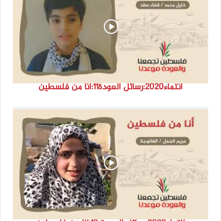
انتماء2020:رسائل العودة11:أنا من فلسطين