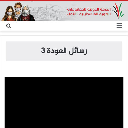
القائمة
بح
عن
رسائل العودة 3