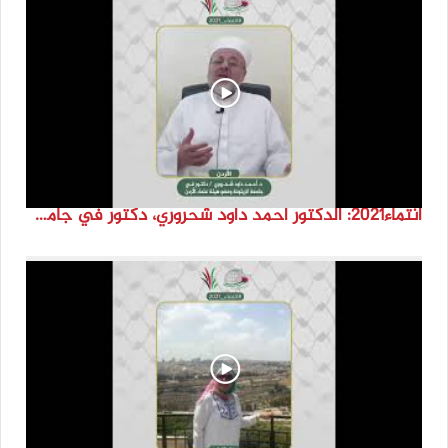
انتماء2021: الدكتور احمد داود شحروري، دكتور في جامعة الزيتونة وعضو هيئة علماء الاردن