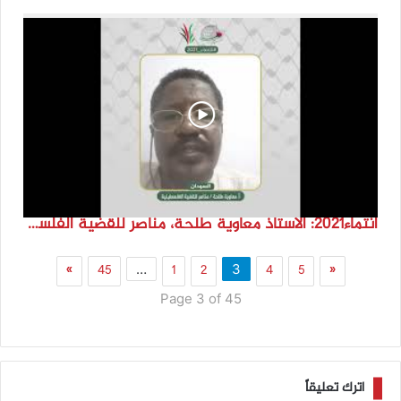
انتماء2021: الاستاذ معاوية طلحة، مناصر للقضية الفلسطينية، السودان.
»
45
1
2
4
5
«
…
3
Page 3 of 45
اترك تعليقاً