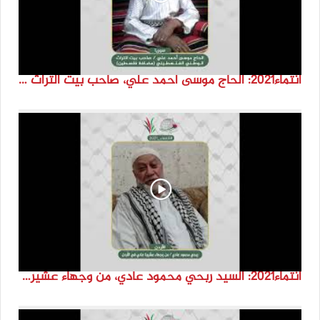
انتماء2021: الحاج موسى احمد علي، صاحب بيت التراث الوطني الفلسطيني ( مضافة فلسطين)، سوريا
انتماء2021: السيد ربحي محمود عادي، من وجهاء عشيرة عادي في الاردن