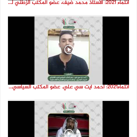
انتماء 2021: الاستاذ محمد ضيف، عضو المكتب الزطني لجمعية الأيادي البيضاء الجزائرية
انتماء2021: احمد ايت سي علي. عضو المكتب السياسي للحزب الاشتراكي الموحد المغرب ،المغرب