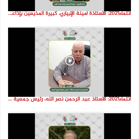
انتماء2021: الاستاذة أمينة الإبياري، كبيرة المذيعين بإذاعة صوت العرب، مصر
انتماء2021: الاستاذ عبد الرحمن نصر الله، رئيس جمعية البريج الخيرية، الاردن