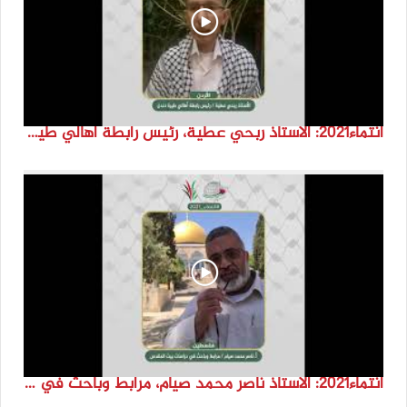
انتماء2021: الاستاذ ربحي عطية، رئيس رابطة اهالي طيرة دندن، الاردن
انتماء2021: الاستاذ ناصر محمد صيام، مرابط وباحث في دراسات بيت المقدس، فلسطين