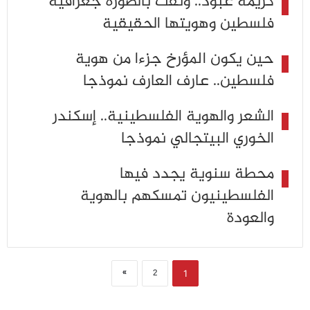
كريمة عبود.. وثقت بالصورة جغرافية
فلسطين وهويتها الحقيقية
حين يكون المؤرخ جزءا من هوية
فلسطين.. عارف العارف نموذجا
الشعر والهوية الفلسطينية.. إسكندر
الخوري البيتجالي نموذجا
محطة سنوية يجدد فيها
الفلسطينيون تمسكهم بالهوية
والعودة
»
2
1