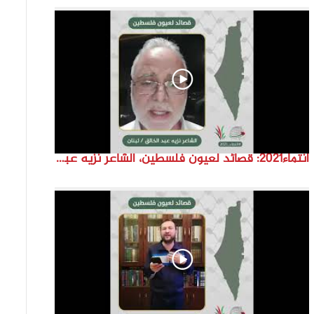
انتماء2021: قصائد لعيون فلسطين، الشاعر نزيه عبد الخالق، لبنان