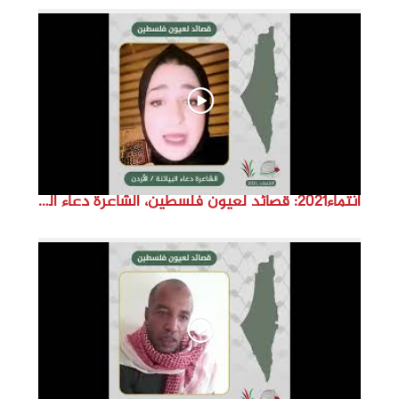
انتماء2021: قصائد لعيون فلسطين، الشاعرة دعاء البياتنة ، الاردن