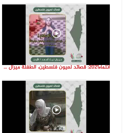
انتماء2021: قصائد لعيون فلسطين، الطفلة ميرال ليث اسعد، الاردن