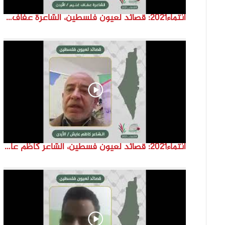
انتماء2021: قصائد لعيون فلسطين، الشاعرة عفاف غنيم، الاردن
انتماء2021: قصائد لعيون فسطين، الشاعر كاظم عايش ،الاردن