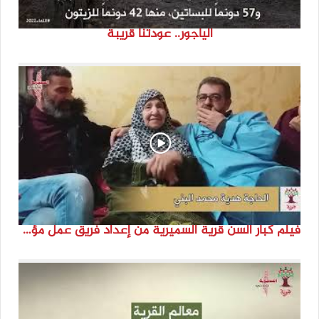
الياجور.. عودتنا قريبة
فيلم كبار السن قرية السميرية من إعداد فريق عمل مؤسسة هوية