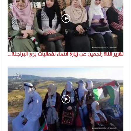
تقرير قناة راجعين عن زيارة انتماء لفعاليات برج البراجنة اعداد جنى شحرور