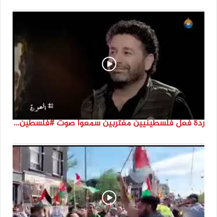
ردة فعل فلسطينيين مغتربين سمعوا صوت #فلسطين لأول مرة #نتماء2022 #القدس_موعدنا #النكبة74