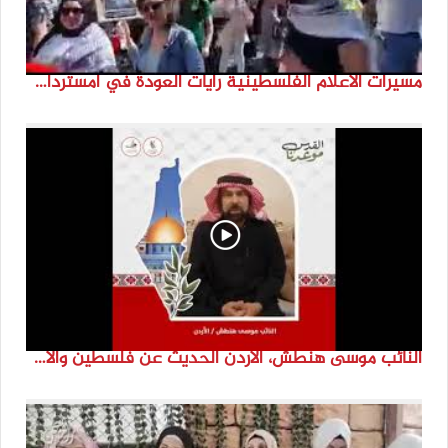
مسيرات الاعلام الفلسطينية رايات العودة في امستردام #النكبة74 #انتماء2022 #القدس_موعدنا
النائب موسى هنطش، الأردن الحديث عن فلسطين والاقصى هو عنصر تحدي من تحديات الأُمة في تاريخها الطويل. #انتماء2022