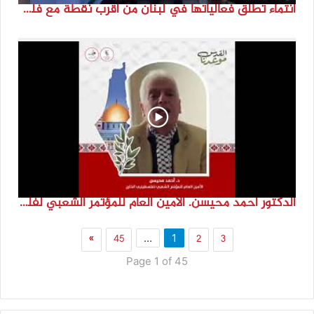
انتماء تطلق فعالياتها في لبنان من أقرب نقطة مع فلسطين المحتلة في ذكرى النكبة_74تقرير: جنى شحرور
الدكتور احمد محيسن. الامين العام للمؤتمر الشعبي لفلسطينيي الخارج
»
45
2
3
…
1
Page 1 of 45