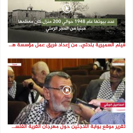
فيلم السميرية بلدتي.. من إعداد فريق عمل مؤسسة هوية
تقرير موقع بوابة اللاجئين حول مهرجان القرية الفلسطينية ( السميرية بلدتي)