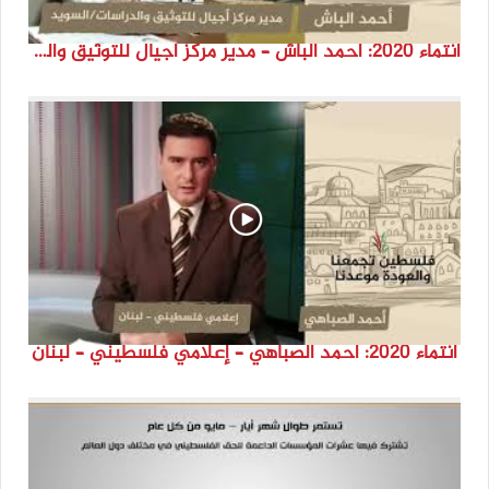
انتماء 2020: أحمد الباش – مدير مركز أجيال للتوثيق والدراسات – السويد
انتماء 2020: أحمد الصباهي – إعلامي فلسطيني – لبنان