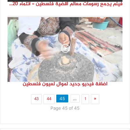
فيلم يجمع رسومات معالم أقضية فلسطين – انتماء 2020
اضافة فيديو جديد لموال لعيون فلسطين
43
44
1
«
45
…
Page 45 of 45