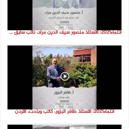
انتماء2021: الاستاذ منصور سيف الدين مراد، نائب سابق في البرلمان الاردني، الاردن
انتماء2021: الاستاذ ظافر البزور، كاتب وباحث، الاردن