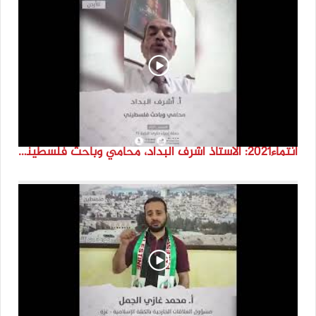
انتماء2021: الاستاذ أشرف البداد، محامي وباحث فلسطيني، الاردن