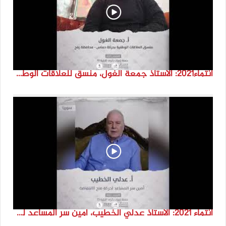
انتماء2021: الاستاذ جمعة الغول، منسق للعلاقات الوطنية بحركة حم.اس- محافظة رفح، لسطين
انتماء 2021: الاستاذ عدلي الخطيب، امين سر المساعد لحركة فتح الانتفاضة، سوريا