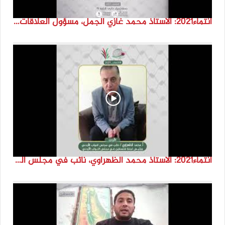
انتماء2021: الاستاذ محمد غازي الجمل، مسؤول العلاقات الخارجية بالكتلة الإسلامية-غزة ، فلسطين
انتماء2021: الاستاذ محمد الظهراوي، نائب في مجلس النواب الاردني و رئيس لجنة فلسطين في مجلس النواب