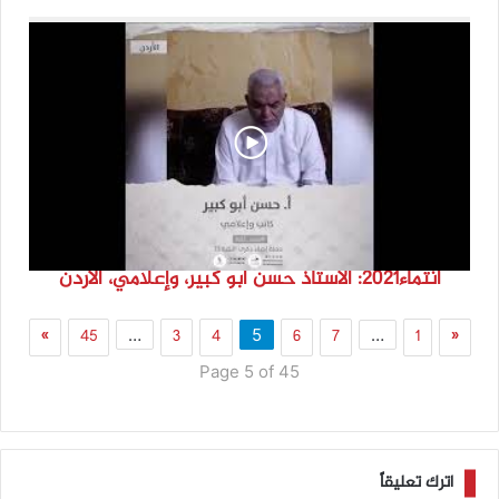
انتماء2021: الاستاذ حسن ابو كبير، وإعلامي، الاردن
»
45
3
4
6
7
1
«
…
5
…
Page 5 of 45
اترك تعليقاً