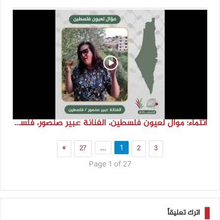
انتماء: موال لعيون فلسطين، الفنانة عبير صنصور، فلسطين
»
27
2
3
…
1
Page 1 of 27
اترك تعليقاً