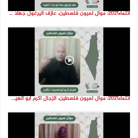
انتماء2021: موال لعيون فلسطين، عازف اليرغول جهاد أبو سند، الكويت
انتماء2021: موال لعيون فلسطين، الزجال أكرم أبو الهيجا، الاردن