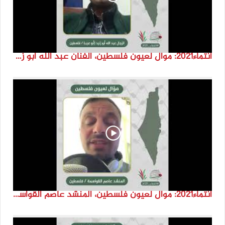
انتماء2021: موال لعيون فلسطين، الفنان عبد الله ابو زنيد، فلسطين
انتماء2021: موال لعيون فلسطين، المنشد عاصم القواسمة، الاردن