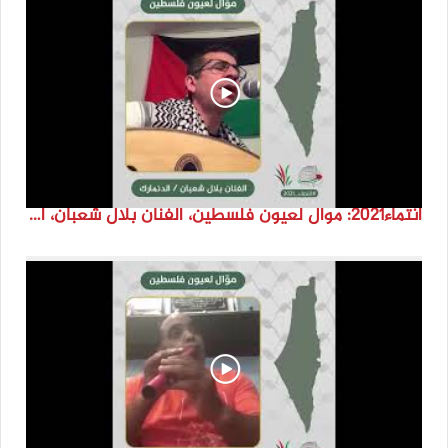
انتماء2021: موال لعيون فلسطين، الفنان بلال شعبان، الدنمارك