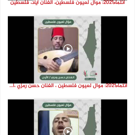
انتماء2021: موال لعيون فلسطين، الفنان اياد، فلسطين
انتماء2021: موال لعيون فلسطين ، الفنان حسن رمزي ،الاردن