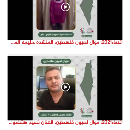
انتماء2021: موال لعيون فلسطين، المنشدة حليمة المصري، لبنان
انتماء2021: موال لعيون فلسطين، الفنان نسيم هشلمون، فلسطين