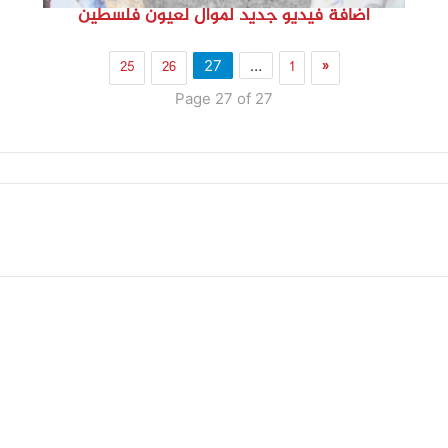
اضافة فيديو جديد لموال لعيون فلسطين
25
26
1
«
27
…
Page 27 of 27