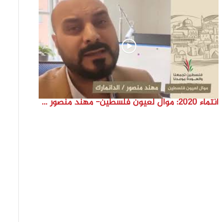
انتماء 2020: موال لعيون فلسطين- مهند منصور – الدانمارك