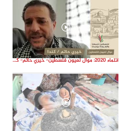
d
e
o
انتماء 2020: موال لعيون فلسطين- خيري حاتم- كندا