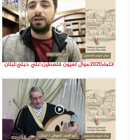
انتماء2020:موال لعيون فلسطين:علي حبلي:لبنان