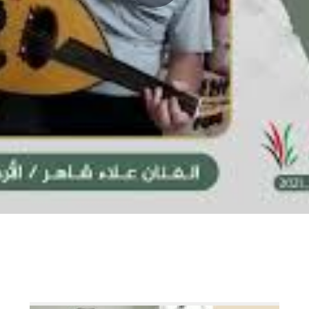
P
l
a
y
V
i