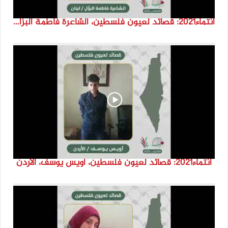
انتماء2021: قصائد لعيون فلسطين، الشاعرة فاطمة البزّال، لبنان
انتماء2021: قصائد لعيون فلسطين، أويس يوسف، الاردن