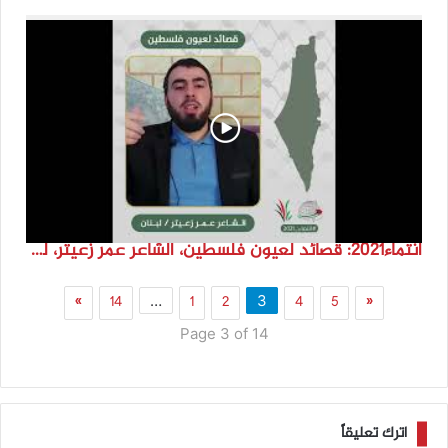
انتماء2021: قصائد لعيون فلسطين، الشاعر عمر زعيتر، لبنان
»
14
1
2
4
5
«
…
3
Page 3 of 14
اترك تعليقاً