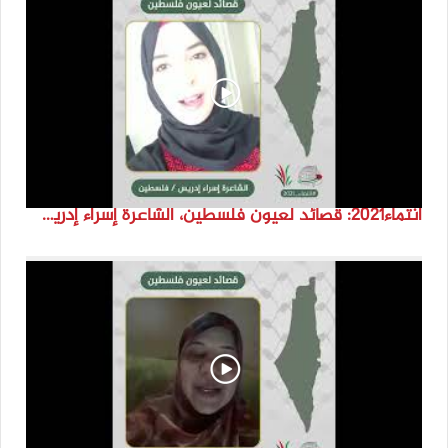
انتماء2021: قصائد لعيون فلسطين، الشاعرة إسراء إدريس، فلسطين