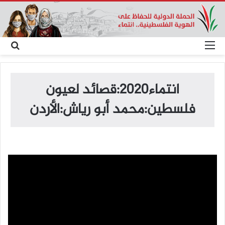
القائمة
بح
عن
انتماء2020:قصائد لعيون
فلسطين:محمد أبو رياش:الأردن