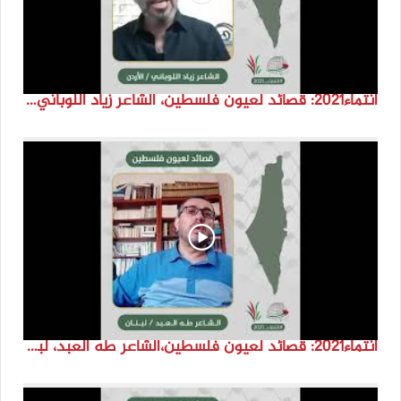
انتماء2021: قصائد لعيون فلسطين، الشاعر زياد اللوباني، الاردن
انتماء2021: قصائد لعيون فلسطين،الشاعر طه العبد، لبنان