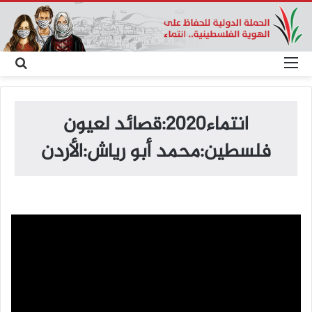
القائمة
بح
عن
انتماء2020:قصائد لعيون
فلسطين:محمد أبو رياش:الأردن