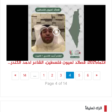
انتماء2021: قصائد لعيون فلسطين، الشاعر احمد الكندري، الكويت
»
14
1
2
3
5
6
«
…
4
Page 4 of 14
اترك تعليقاً