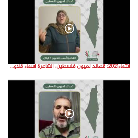
انتماء2021: قصائد لعيون فلسطين، الشاعرة أسماء قلاوون، لبنان