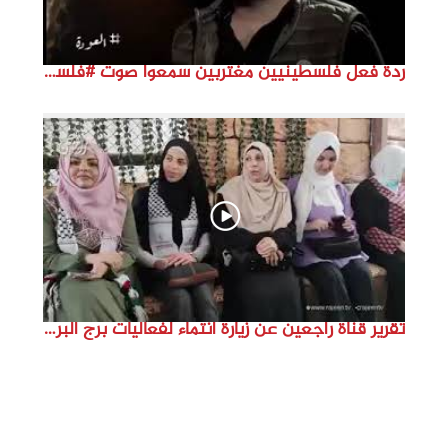
ردة فعل فلسطينيين مغتربين سمعوا صوت #فلسطين لأول مرة #نتماء2022 #القدس_موعدنا #النكبة74
تقرير قناة راجعين عن زيارة انتماء لفعاليات برج البراجنة اعداد جنى شحرور