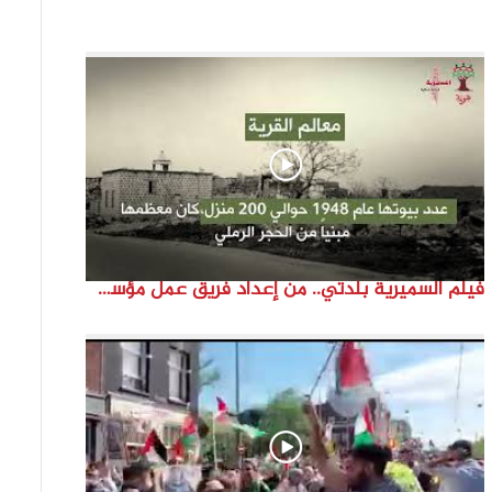
فيلم السميرية بلدتي.. من إعداد فريق عمل مؤسسة هوية