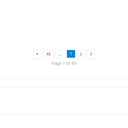
»
45
2
3
…
1
Page 1 of 45