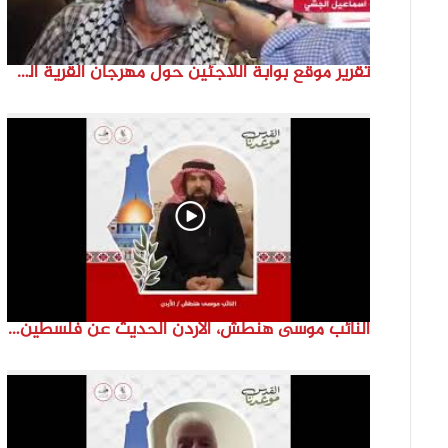
تقرير موقع بوابة اللاجئين حول مهرجان القرية الفلسطينية ( السميرية بلدتي)
النائب موسى هنطش، الأردن الحديث عن فلسطين والاقصى هو عنصر تحدي من تحديات الأُمة في تاريخها الطويل. #انتماء2022