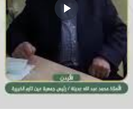
P
l
a
y
V