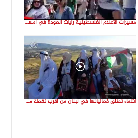
مسيرات الاعلام الفلسطينية رايات العودة في امستردام #النكبة74 #انتماء2022 #القدس_موعدنا
انتماء تطلق فعالياتها في لبنان من أقرب نقطة مع فلسطين المحتلة في ذكرى النكبة_74تقرير: جنى شحرور