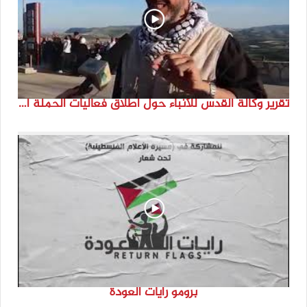
تقرير وكالة القدس للأنباء حول اطلاق فعاليات الحملة الدولية للحفاظ على الهوية الفلسطينية ” انتماء”
برومو رايات العودة