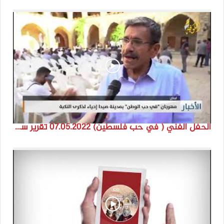
الحفل الفني ( في حب فلسطين) 07.05.2022 تقرير سنى حمود