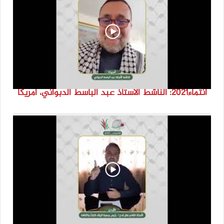
انتماء2021: الناشط الاستاذ عبد الباسط الدبواني، أمريكا