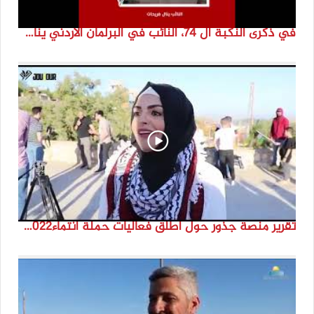
في ذكرى النكبة ال 74، النائب في البرلمان الأردني ينال فرحات
تقرير منصة جذور حول اطلق فعاليات حملة انتماء2022 من مارون الراس