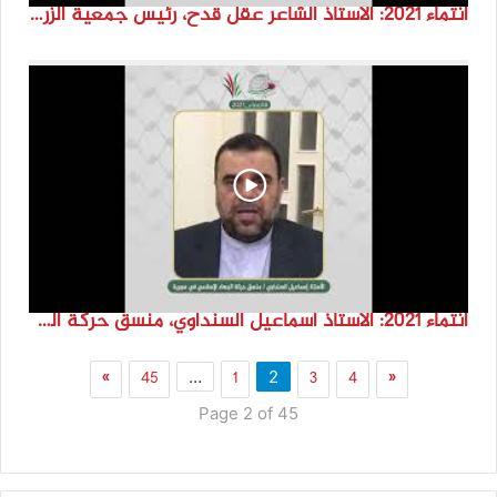
انتماء 2021: الاستاذ الشاعر عقل قدح، رئيس جمعية الزرقاء للتراث والثقافة، الاردن
انتماء 2021: الاستاذ اسماعيل السنداوي، منسق حركة الجهاد الاسلامي في سوريا
»
45
1
3
4
«
…
2
Page 2 of 45