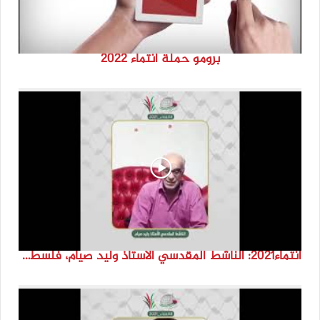
برومو حملة انتماء 2022
انتماء2021: الناشط المقدسي الاستاذ وليد صيام، فلسطين