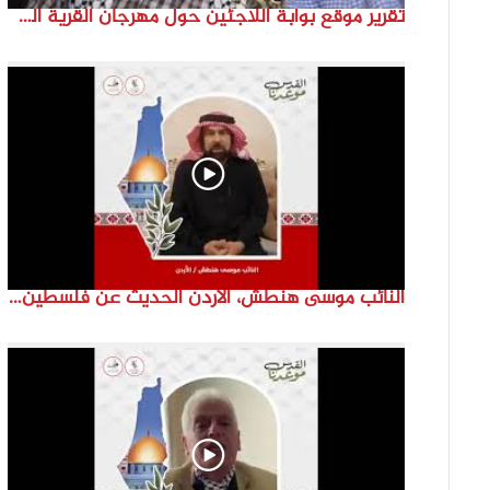
تقرير موقع بوابة اللاجئين حول مهرجان القرية الفلسطينية ( السميرية بلدتي)
النائب موسى هنطش، الأردن الحديث عن فلسطين والاقصى هو عنصر تحدي من تحديات الأُمة في تاريخها الطويل. #انتماء2022