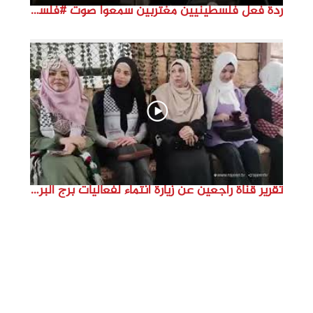
ردة فعل فلسطينيين مغتربين سمعوا صوت #فلسطين لأول مرة #نتماء2022 #القدس_موعدنا #النكبة74
تقرير قناة راجعين عن زيارة انتماء لفعاليات برج البراجنة اعداد جنى شحرور