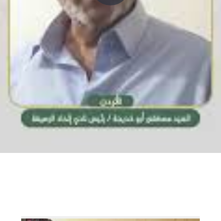
P
l
a
y
V
i