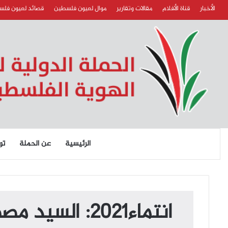
الأخبار
قناة الأفلام
مقالات وتقارير
موال لعيون فلسطين
قصائد لعيون فل
الرئيسية
عن الحملة
تو
انتماء2021: السيد مصطفى ابو خديجة، رئيس نادي اتحاد الرصيفة،الاردن