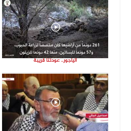
الياجور.. عودتنا قريبة