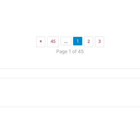
»
45
2
3
…
1
Page 1 of 45