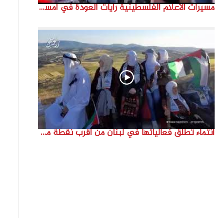
مسيرات الاعلام الفلسطينية رايات العودة في امستردام #النكبة74 #انتماء2022 #القدس_موعدنا
انتماء تطلق فعالياتها في لبنان من أقرب نقطة مع فلسطين المحتلة في ذكرى النكبة_74تقرير: جنى شحرور