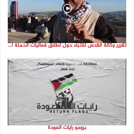
تقرير وكالة القدس للأنباء حول اطلاق فعاليات الحملة الدولية للحفاظ على الهوية الفلسطينية ” انتماء”
برومو رايات العودة