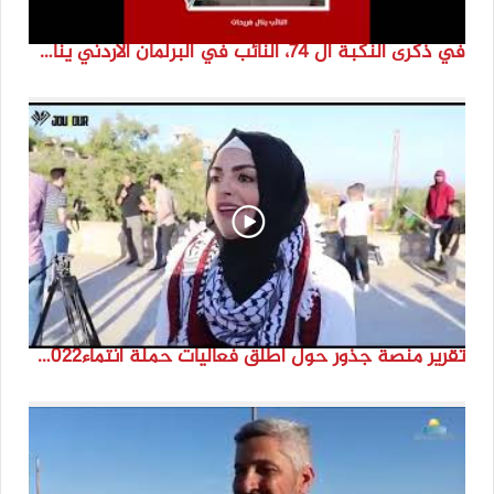
في ذكرى النكبة ال 74، النائب في البرلمان الأردني ينال فرحات
تقرير منصة جذور حول اطلق فعاليات حملة انتماء2022 من مارون الراس