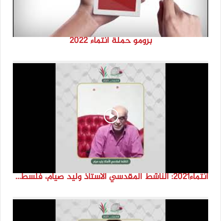
برومو حملة انتماء 2022
انتماء2021: الناشط المقدسي الاستاذ وليد صيام، فلسطين