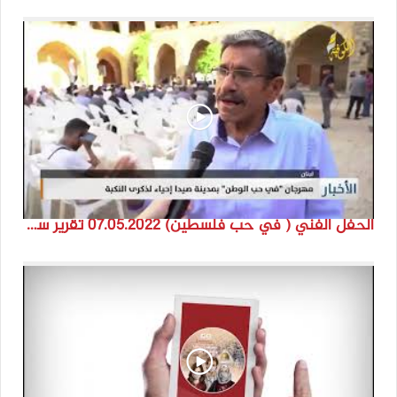
الحفل الفني ( في حب فلسطين) 07.05.2022 تقرير سنى حمود