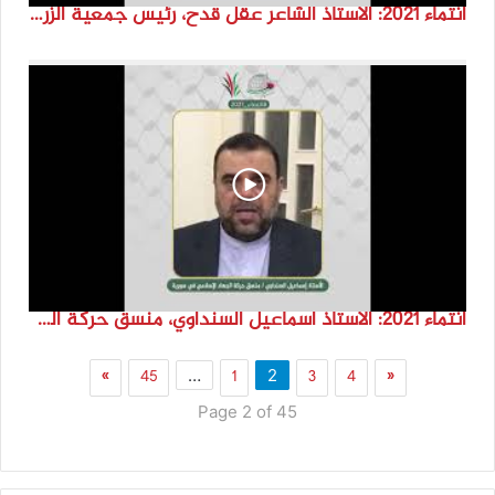
انتماء 2021: الاستاذ الشاعر عقل قدح، رئيس جمعية الزرقاء للتراث والثقافة، الاردن
انتماء 2021: الاستاذ اسماعيل السنداوي، منسق حركة الجهاد الاسلامي في سوريا
»
45
1
3
4
«
…
2
Page 2 of 45