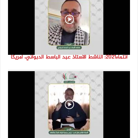
انتماء2021: الناشط الاستاذ عبد الباسط الدبواني، أمريكا