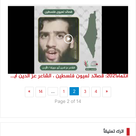
انتماء2021: قصائد لعيون فلسطين ، الشاعر عز الدين أبو حويلة، الاردن
»
14
1
3
4
«
…
2
Page 2 of 14
اترك تعليقاً