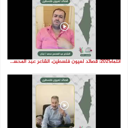
انتماء2021: قصائد لعيون فلسطين، الشاعر عبد المحسن محمد، لبنان