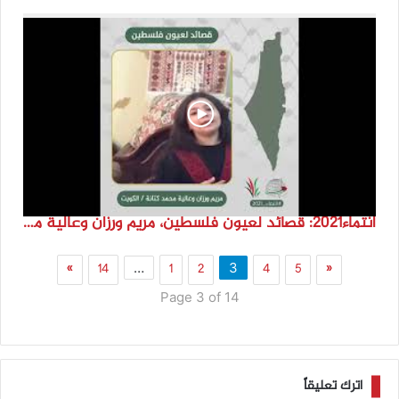
انتماء2021: قصائد لعيون فلسطين، مريم ورزان وعالية محمد كتانة، الكويت
»
14
1
2
4
5
«
…
3
Page 3 of 14
اترك تعليقاً