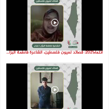
انتماء2021: قصائد لعيون فلسطين، الشاعرة فاطمة البزّال، لبنان