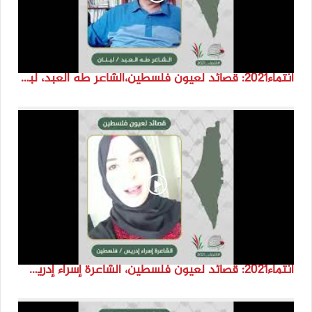
انتماء2021: قصائد لعيون فلسطين،الشاعر طه العبد، لبنان
انتماء2021: قصائد لعيون فلسطين، الشاعرة إسراء إدريس، فلسطين