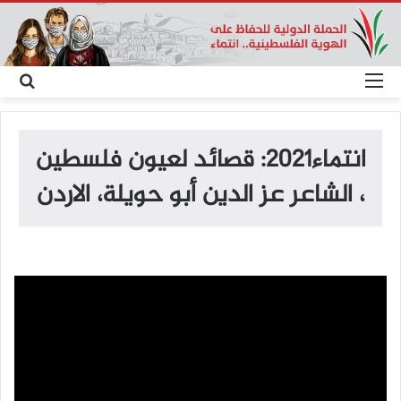
القائمة
بح
عن
انتماء2021: قصائد لعيون فلسطين
، الشاعر عز الدين أبو حويلة، الاردن