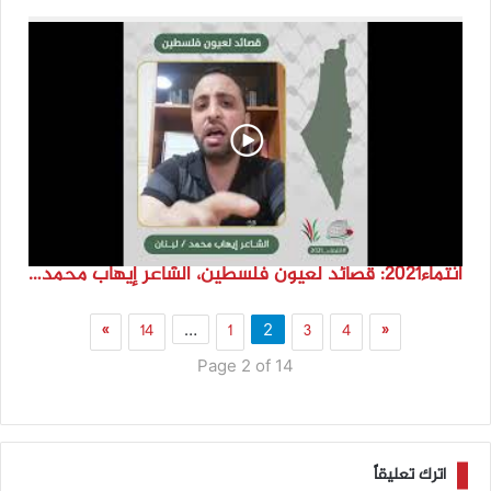
انتماء2021: قصائد لعيون فلسطين، الشاعر إيهاب محمد، لبنان
»
14
1
3
4
«
…
2
Page 2 of 14
اترك تعليقاً