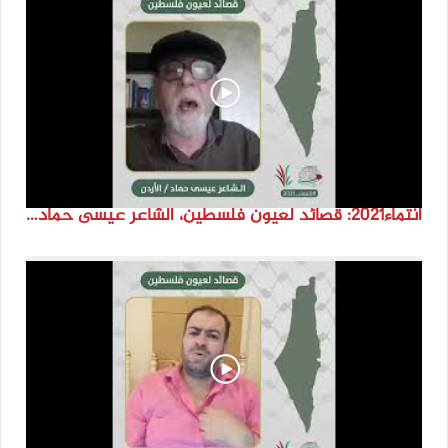
انتماء2021: قصائد لعيون فلسطين، الشاعر عيسى حماد، الاردن