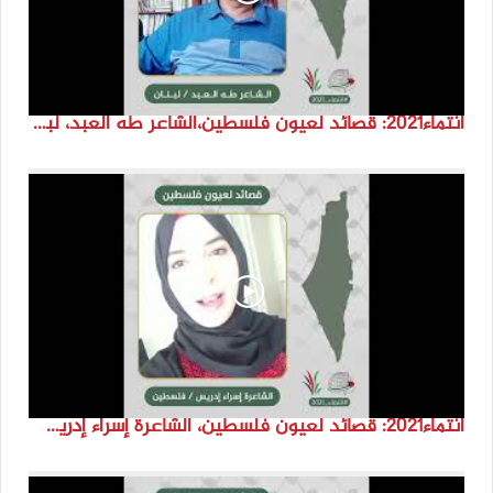
انتماء2021: قصائد لعيون فلسطين،الشاعر طه العبد، لبنان
انتماء2021: قصائد لعيون فلسطين، الشاعرة إسراء إدريس، فلسطين