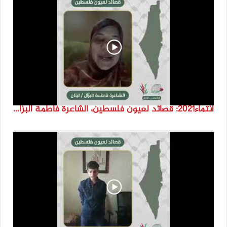
انتماء2021: قصائد لعيون فلسطين، الشاعرة فاطمة البزّال، لبنان