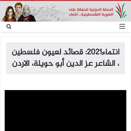
القائمة
بح
عن
انتماء2021: قصائد لعيون فلسطين
، الشاعر عز الدين أبو حويلة، الاردن