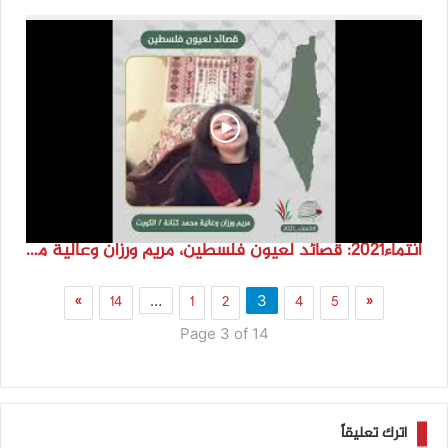
انتماء2021: قصائد لعيون فلسطين، مريم ورزان وعالية محمد كتانة، الكويت
»
14
1
2
4
5
«
…
3
Page 3 of 14
اترك تعليقاً