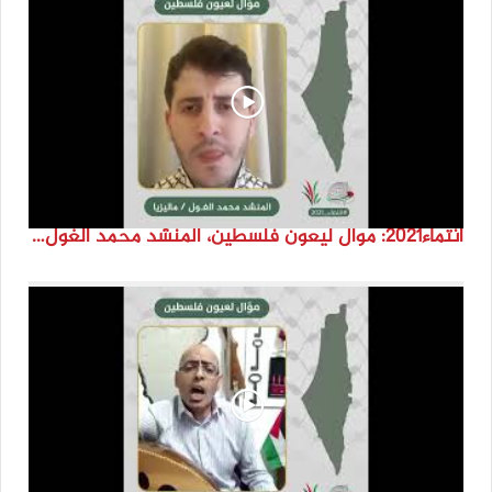
انتماء2021: موال ليعون فلسطين، المنشد محمد الغول، ماليزيا