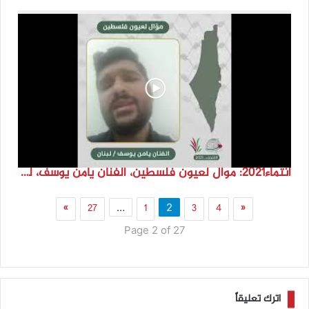
انتماء2021: موال لعيون فلسطين، الفنان يامن يوسف، لبنان
»
27
1
3
4
«
…
2
Page 2 of 27
اترك تعليقاً