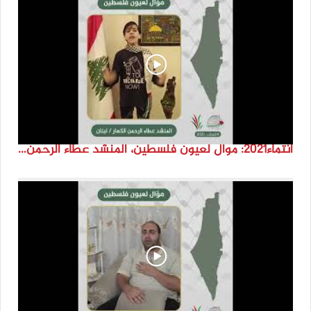
انتماء2021: موال لعيون فلسطين، المنشد عطاء الرحمن الكسار، لبنان