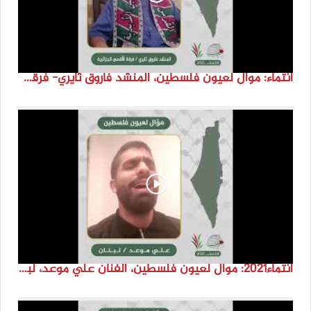
انتماء: موال لعيون فلسطين، المنشد فاروق ثايري- فرقة الاقصى الجزائرية
انتماء2021: موال لعيون فلسطين، الفنان علي موعد، لبنان