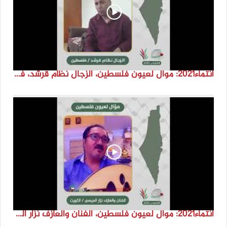
انتماء2021: موال لعيون فلسطين، الزجال نظام قرشد، فلسطين
انتماء2021: موال لعيون فلسطين، الفنان والعازف نزار العيسى ، الكويت