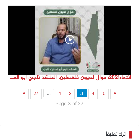
انتماء2021: موال لعيون فلسطين، المنشد ناجي ابو المنذر، الاردن
»
27
1
2
4
5
«
…
3
Page 3 of 27
اترك تعليقاً