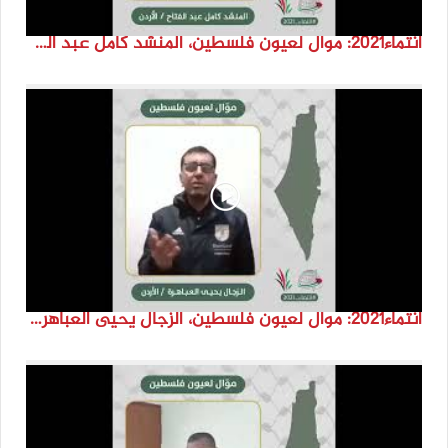
انتماء2021: موال لعيون فلسطين، المنشد كامل عبد الفتاح، الاردن
انتماء2021: موال لعيون فلسطين، الزجال يحيى العباهرة، الاردن