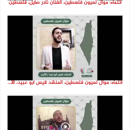
انتماء: موال لعيون فلسطين، الفنان نادر صايل، فلسطين
انتماء: موال لعيون فلسطين، المنشد قيس ابو عبيد، الاردن